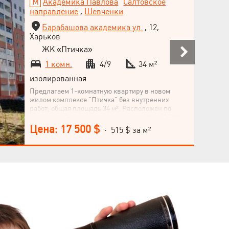
Академика Павлова
Салтовское
направление
,
Шевченки
Барабашова академика ул.
, 12,
Харьков
ЖК «Птичка»
1 комн.
4/9
34 м²
изолированная
Предлагаем 1-комнатную квартиру в новом
жилом комплексе "Птичка" без внутренних
работ, общая площадь 34 м². Расположен по
адресу ул. Барабашова академика, 12, М/Р 522,
рядом с метро "Академика Павлова", в спальном
Цена: 17 500 $
· 515 $ за м²
районе города Харькова. Квартира на 4 этаже 9-
этажного дома, кухня 8.30 м², жилье в эконом-
классе. Не упускайте возможности стать
владельцем этой уютной квартиры! Позвоните
нам прямо сейчас!