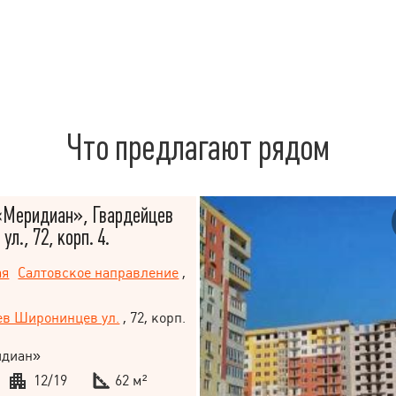
Что предлагают рядом
«Меридиан», Гвардейцев
л., 72, корп. 4.
ая
Салтовское направление
,
ев Широнинцев ул.
, 72, корп.
диан»
12/19
62 м²