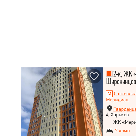
2-к, ЖК 
Широнинцев у
Салтовск
Меридиан
Гвардейц
4, Харьков
ЖК «Мери
2 комн.