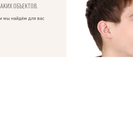
ТАКИХ ОБЪЕКТОВ.
и мы найдём для вас
© 2019 – 2026 Valion real estate. Все права защищены.
ktan
— WEB-интегрированные системы управления риелторскими компани
СЧИТАЕТЕ СВО
«КУПИТЬ» СЛ
БРОКЕРЫ АН VALION 
СДЕЛКИ В ОДИН ДЕН
Мы гарантируем проз
оперативное оформле
от работы с нами.