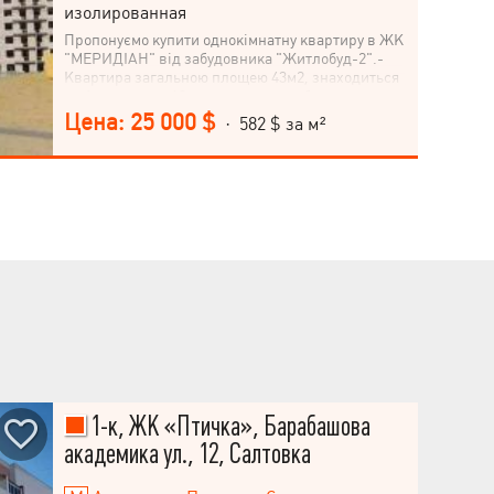
изолированная
Пропонуємо купити однокімнатну квартиру в ЖК
"МЕРИДІАН" від забудовника "Житлобуд-2".-
Квартира загальною площею 43м2, знаходиться
на 6-му поверх 13-ти поверхового будинку.
Секція 13. Встановлено якісні МПВ, радіатори,
Цена: 25 000 $
· 582 $ за м²
вхідні двері, підведено всі комунікації,
горизонтальне розведення опалення дозволяє
встановити індивідуальний лічильник обліку
тепла. Упорядкована прибудинкова територія,
дитячі майданчики, відеоспостереження,
консьєржі у кожному під'їзді! Поруч із
комплексом є озеро, упорядковане джерело із
зоною відпочинку. У пішій доступності від
житлового комплексу станція метро "Героїв
праці".Також поряд знаходиться ТРЦ Екватор,
ринок, супермаркети, спортивні зали, школи та
дитячі садки. Крім того, на цокольних поверхах
будинків запроєктовано комерційні
приміщення, які посилять інфраструктуру.
1-к, ЖК «Птичка», Барабашова
академика ул., 12, Салтовка