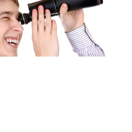
Язык
ями
И ЗАДАЧИ «ПРОДАТЬ» И
ОЖНЫМИ?
НЕ ТОЛЬКО РЕШАТ ИХ, НО И ПРОВЕДУТ ОБЕ
Ь.
рачные предсказуемые бюджеты,
ние обеих сделок и максимальный комфорт