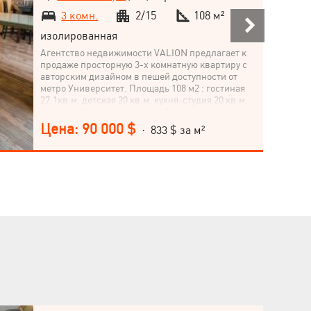
3 комн.
2/15
108 м²
изолированная
Агентство недвижимости VALION предлагает к
продаже просторную 3-х комнатную квартиру с
авторским дизайном в пешей доступности от
метро Университет. Площадь 108 м2 : гостиная
27,1кв.м, детская 20 кв.м, кухня-студия 20 кв.м,
спальня 14 кв.м, прихожая 10кв.м, санузел
8кв.м, 2 большие лоджии. Квартира
Цена: 90 000 $
· 833 $ за м²
меблирована. До площади Свободы 10 минут
пешком, метро Университет и метро Научная 15
минут.