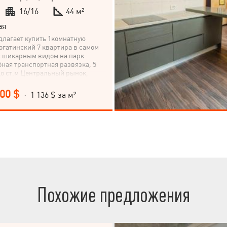
16/16
44 м²
ая
длагает купить 1комнатную
огатинский 7 квартира в самом
с шикарным видом на парк
ная транспортная развязка, 5
о ст.м Центральный рынок,
кеты, рынок, в пешей
рк и набережная. В квартире
000 $
· 1 136 $ за м²
ично ремонт. Выполнены
ты. Положена кафельная плитка.
. Есть уникальная возможность
адь квартиры в два раза,
купа тех.этажа (соседи уже так
уже сдан и заселён.
Похожие предложения