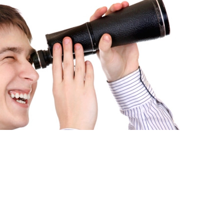
Язык
ями
И ЗАДАЧИ «ПРОДАТЬ» И
ОЖНЫМИ?
НЕ ТОЛЬКО РЕШАТ ИХ, НО И ПРОВЕДУТ ОБЕ
Ь.
рачные предсказуемые бюджеты,