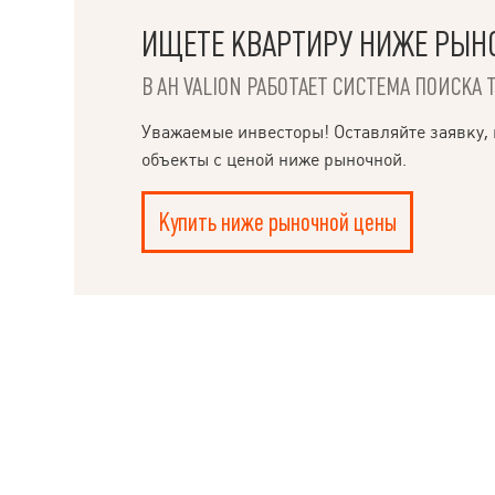
ИЩЕТЕ КВАРТИРУ НИЖЕ РЫН
В АН VALION РАБОТАЕТ СИСТЕМА ПОИСКА 
НАПИСАТЬ
Уважаемые инвесторы! Оставляйте заявку, 
РУКОВОДИТЕЛЮ
объекты с ценой ниже рыночной.
Купить ниже рыночной цены
Ple