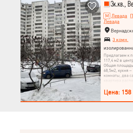
3к.кв., В
Левада
П
Левада
Вернадско
3 комн.
изолированн
Предлагаем к п
117,4 м2 в цент
Общая площадь 
68,5м2, кухня 
комнаты, два са
квартира распо
тихая и уютная,
кирпича, кварт
Цена: 158
интеллигентные
три минуты пеш
магазины, бути
сады, остановк
тепло и комфо
почувствовать 