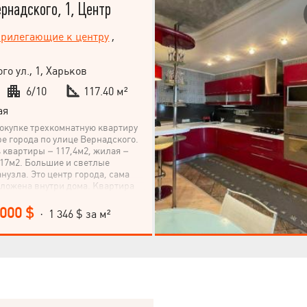
ернадского, 1, Центр
рилегающие к центру
,
го ул., 1, Харьков
6/10
117.40 м²
ая
окупке трехкомнатную квартиру
ре города по улице Вернадского.
квартиры – 117,4м2, жилая –
– 17м2. Большие и светлые
нузла. Это центр города, сама
ложена внутри дома. Квартира
 окна выходят во двор. Дом из
ира теплая. Соседи порядочные и
 000 $
· 1 346 $ за м²
. Метро Проспект Гагарина –
ком. Развита инфраструктура
ки, спортклубы, школы, детские
и, все в пешей доступности. Уют,
рт этой квартиры Вы должны
лично.