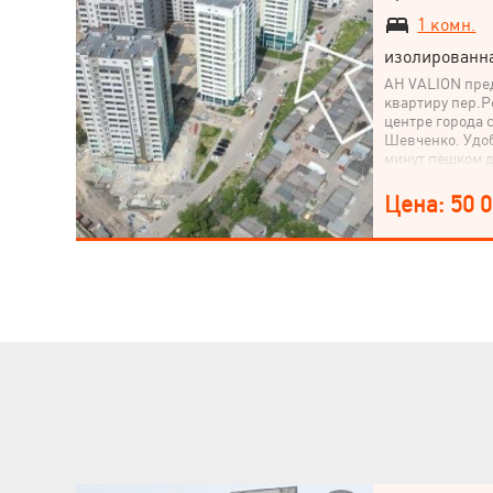
1 комн.
изолированн
АН VALION пре
квартиру пер.Р
центре города 
Шевченко. Удоб
минут пешком д
рядом супермар
доступности па
Цена: 50 
выполнен част
черновые рабо
Утеплен балкон
увеличить площ
посредством вы
сделали). Дом 