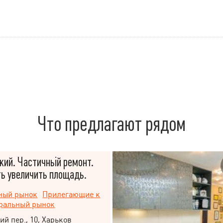
Что предлагают рядом
ий. Частичньій ремонт.
ь увеличить площадь.
ный рынок
Прилегающие к
ральный рынок
ий пер., 10, Харьков