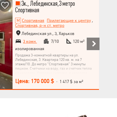
3к., Лебединская,3 метро
Спортивная
Спортивная
Прилегающие к центру
,
Спортивная, р-н ст. метро
Лебединская ул., 3, Харьков
3 комн.
7/10
120 м²
изолированная
Продажа 3-комнатной квартиры на ул.
Лебединская, 3. Квартира 120 кв. м. на 7
этаже/10. До метро "Спортивная" 3 минуты
пешком. Счетчики на воду, газ и счетчик тепла
на квартиру. Утеплена снаружи, в квартире
сделан качественный ремонт, по
Цена: 170 000 $
· 1 417 $ за м²
индивидуальному проекту, только натуральные
материалы. Полы - паркетная доска, дуб. 2
паркоместа + кладовая. Закрытая территория
охраняется. Идеальное состояние. Заходи и
живи.