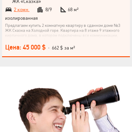
ЖК «Сказка»
2 комн.
8/9
68 м²
изолированная
Предлагаем купить 2 комнатную квартиру в сданном доме №3
ЖК Сказка на Холодной горе. Квартира на 8 этаже 9 этажного
кирпичного дома, в котором подключены все коммуникации,
включая отопление. Рядом с комплексом расположены
супермаркеты КЛАСС, РОСТ, рынок.
Цена: 45 000 $
· 662 $ за м²
НАПИСАТЬ
РУКОВОДИТЕЛЮ
Язык