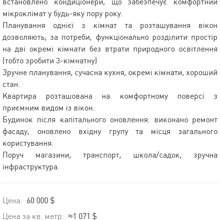
встановлено кондиціонери, що забезпечує комфортний
мікроклімат у будь-яку пору року.
Планування однієї з кімнат та розташування вікон
дозволяють, за потреби, функціонально розділити простір
на дві окремі кімнати без втрати природного освітлення
(тобто зробити 3-кімнатну)
Зручне планування, сучасна кухня, окремі кімнати, хороший
стан.
Квартира розташована на комфортному поверсі з
приємним видом із вікон.
Будинок після капітального оновлення: виконано ремонт
фасаду, оновлено вхідну групу та місця загального
користування.
Поруч магазини, транспорт, школа/садок, зручна
інфраструктура.
Цена:
60 000 $
Цена за кв. метр:
≈1 071 $