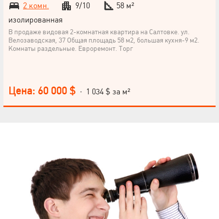
2 комн.
9/10
58 м²
изолированная
В продаже видовая 2-комнатная квартира на Салтовке. ул.
Велозаводская, 37 Общая площадь 58 м2, большая кухня-9 м2.
Комнаты раздельные. Евроремонт. Торг
Цена: 60 000 $
· 1 034 $ за м²
НАПИСАТЬ
РУКОВОДИТЕЛЮ
Язык