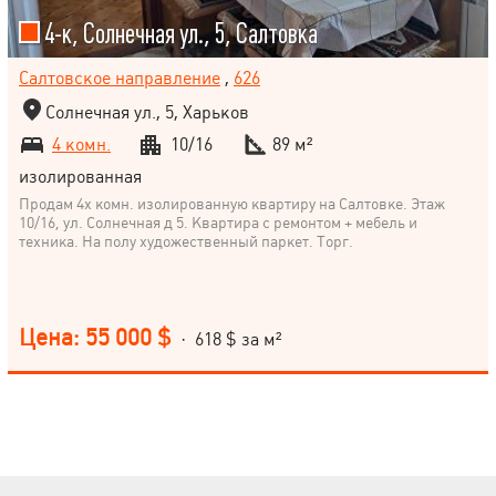
4-к, Солнечная ул., 5, Салтовка
Салтовское направление
,
626
Солнечная ул., 5, Харьков
4 комн.
10/16
89 м²
изолированная
Продам 4х комн. изолированную квартиру на Салтовке. Этаж
10/16, ул. Солнечная д 5. Квартира с ремонтом + мебель и
техника. На полу художественный паркет. Торг.
Цена: 55 000 $
· 618 $ за м²