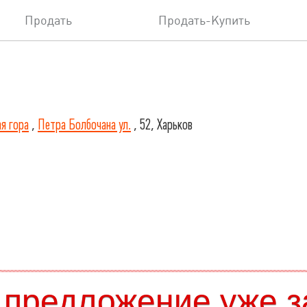
Продать
Продать-Купить
я гора
,
Петра Болбочана ул.
, 52, Харьков
 предложение уже з