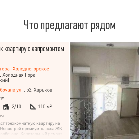
Что предлагают рядом
к квартиру с капремонтом
гора
Холодногорское
, Холодная Гора
кий)
бочана ул.
, 52, Харьков
л»
2/10
110 м²
ая
аст трехкомнатную квартиру на
. Новострой премиум-класса ЖК
Болбочана. Капитальный ремонт.
тация мебелью и техникой.