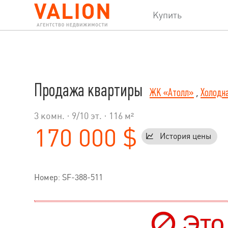
Купить
Продажа квартиры
ЖК «Атолл»
,
Холодна
3 комн. ·
9
/
10
эт. · 116 м²
170 000 $
История цены
Номер: SF-388-511
Это