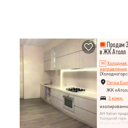
Продам 3
в ЖК Атолл
Холодная 
направление
(Холодногорс
Петра Бол
ЖК «Атол
3 комн.
изолированн
АН Valion прод
Холодной горе
Атолл по ул.П.
Полная комплек