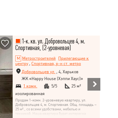
1-к. кв. ул. Добровольцев 4, м.
Спортивная, (2-уровневая)
Метростроителей
Прилегающие к
центру
,
Спортивная, р-н ст. метро
Добровольцев ул.
, 4, Харьков
ЖК «Happy House (Хэппи Хаус)»
1 комн.
5/5
25 м²
изолированная
Продам 1-комн. 2-уровневую квартиру, ул.
Добровольцев 4, м. Спортивная. Общ. площадь –
25 м²., со всеми удобствами, мебелью и
техникой. Наша квартира будет интересна
арендаторам! Рядом метро, рынок, автовокзал,