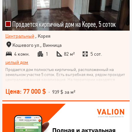
Продается кирпичный дом на Корее, 5 соток
Центральный
, Корея
Кошевого ул., Винница
4 комн.
1
82 м²
5 сот.
целый дом
Продается дом полностью кирпичный, расположенный на
земельном участке 5 соток. Есть выгребная яма, рядом проходит
централизованная канализация. На территории находятся
погреб и кирпичный гараж с бетонной стяжкой и большой
смотровой ямой. Прекрасный вариант для комфортного
Цена: 77 000 $
· 939 $ за м²
проживания. Звоните и договаривайтесь о просмотре!