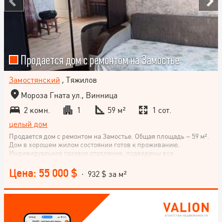
Продается дом с ремонтом на Замостье
Замостянский
, Тяжилов
Мороза Гната ул., Винница
2 комн.
1
59 м²
1 сот.
целый дом
Продается дом с ремонтом на Замостье. Общая площадь – 59 м².
Дом в хорошем жилом состоянии готов к проживанию.
Индивидуальное газовое отопление, подведены все
необходимые коммуникации. Собственный земельный участок
площадью 1 сотка. Прекрасный вариант для тех, кто ищет
Цена: 55 000 $
· 932 $ за м²
уютный дом в черте города. Звоните и договаривайтесь о
просмотре!