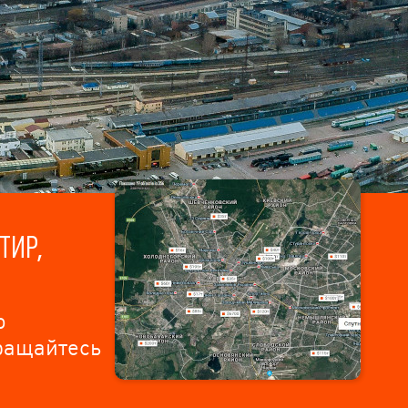
ТИР,
о
бращайтесь