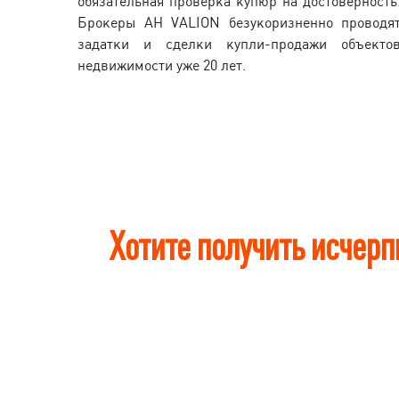
обязательная проверка купюр на достоверность
Брокеры АН VALION безукоризненно проводя
задатки и сделки купли-продажи объекто
недвижимости уже 20 лет.
Хотите получить исчер