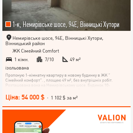
1-к, Немирівське шосе, 94Е, Вінницькі Хутори
Немирівське шосе, 94Е, Вінницькі Хутори,
Вінницький район
ЖК Сімейний Comfort
1 кімн.
7/10
49 м²
ізольована
Пропоную 1-кімнатну квартиру в новому будинку в ЖК "
Сімейний комфорт". , площею 49 м², без внутрішніх робіт.
Розташована вона на Немирівському шосе. Будинок 10-
поверховий, квартира знаходиться на 7-му поверсі. Є кухня 16
м². Не кутова, два балкони з панорамною лоджією. Будинок
Ціна: 54 000 $
· 1 102 $ за м²
заселений,ліфт працює, комунікації підключені. Запрошуємо вас
на перегляд цієї квартири – це може бути ваше нове затишне
гніздечко у прекрасному місті Вінниці!