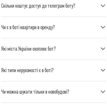
Скільки коштує доступ до телеграм боту?
Доступ до боту безкоштовний. Бот допомогає автоматизувати
пошук нерухомості клієнтам та партнерам агентства
нерухомості VALION.
Чи є в боті квартири в оренду?
Так, є. Але не так багато як хотілось, оскількі наша основна
спеціалізація - рієлторські послуги з купівлі та продажу
нерухомості.
Які міста України охоплює бот?
Харків, Ужгород, Івано-Франківськ, Львів, Полтава та Вінниця.
Які типи нерухомості є в боті?
Бот допомогає купити квартиру, будинок, комерційну
нерухомість (офіс, магазин, склад, виробниче приміщення) або
земельну ділянку.
Чи можна шукати тільки в новобудові?
Так, така можливість є. Ви можете обрати опцію "Тільки
новобудова".