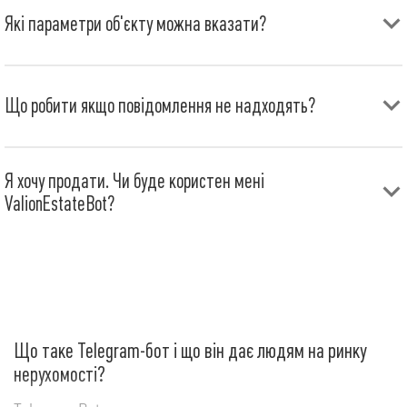
Які параметри об'єкту можна вказати?
Кількість кімнат: однокімнатна, двокімнатна, трикімнатна,
чотирикімнатна;
Загальна площа;
Що робити якщо повідомлення не надходять?
Ремонт: без ремонту, косметичний, частковий, капітальний
ремонт, євроремонт, авторський дизайн
Скоріш за все, ви вказали занадто вузький запит або
обмежили низькою ціною. Спробуйте розширити параметри
Я хочу продати. Чи буде користен мені
пошуку а потім запропонуйте свою ціну однією кнопкою.
ValionEstateBot?
Так. Підписка у ValionEstateBot допоможе вам слідкувати за
конкуруючими об'єктами.
Що таке Telegram-бот і що він дає людям на ринку
нерухомості?