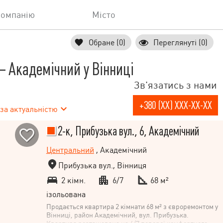
компанію
Місто
Обране (0)
Переглянуті (0)
 Академічний у Вінниці
Зв'язатись з нами
+380 (XX) XXX-XX-XX
за актуальністю
2-к, Прибузька вул., 6, Академічний
Центральний
, Академічний
Прибузька вул., Вінниця
2 кімн.
6/7
68 м²
ізольована
Продається квартира 2 кімнати 68 м² з євроремонтом у
Вінниці, район Академічний, вул. Прибузька.