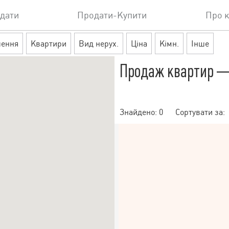
дати
Продати-Купити
Про 
шення
Квартири
Вид нерух.
Ціна
Кімн.
Інше
Продаж квартир —
Знайдено:
0
Сортувати за: