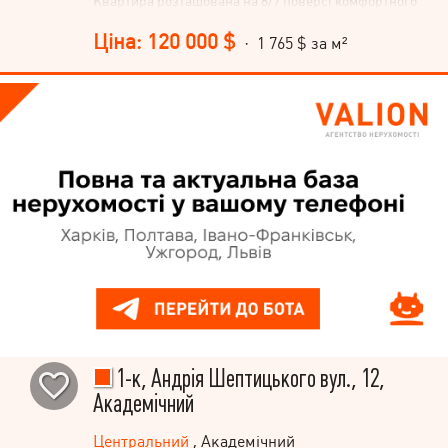
Квартира розташована на 6/7 поверсі комфортного
будинку. Житлова площа 29 м², кухня 16 м². Не
втрачайте можливість стати власником цієї затишної
Ціна: 120 000 $
· 1 765 $ за м²
квартири! Телефонуйте!
1-к, Андрія Шептицького вул., 12,
Академічний
Центральний
, Академічний