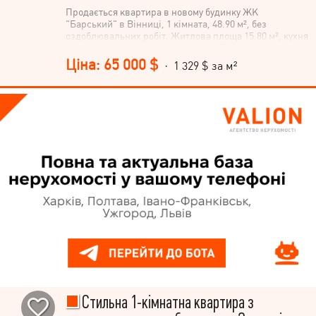
Продається квартира в новому будинку ЖК
"Барський" в Вінниці, 1 кімната, 48.90 м², без
оздоблювальних робіт. Житлова площа 15.80 м², кухня
10 м². Квартира розташована на 4/5 поверсі.
Планування квартири - нестандартне. Розташування
Ціна: 65 000 $
· 1 329 $ за м²
- околиця Старого міста, вулиця Одеська. Планування
ідеально переробляється в євродвушку. Найдорожчі
роботи пов'язані з комунікаціями вже виконані:
розведена вся електрика, опалення та вода; стіни
поштукатурені та повністю готові під шпалери
(чистова шпаклівка); встановлено якісні вхідні двері.
Про комплекс: Закрита територія (шлагбауми), закриті
2 парковки, сучасний дитячий майданчик. Прямо в
ЖК: магазини, кав'ярні, Нова пошта. Телефонуйте!
Стильна 1-кімнатна квартира з