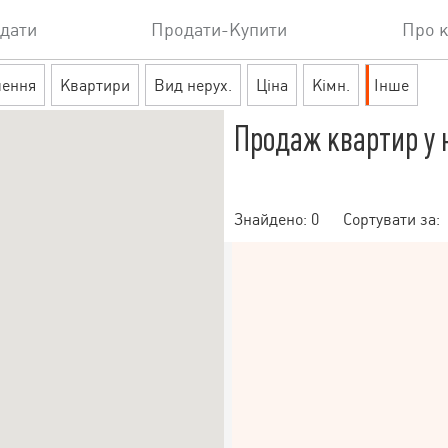
дати
Продати-Купити
Про 
шення
Квартири
Вид нерух.
Ціна
Кімн.
Інше
Продаж квартир у 
Знайдено:
0
Сортувати за: