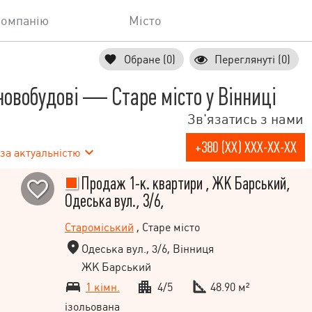
компанію
Місто
Обране (0)
Переглянуті (0)
новобудові — Старе місто у Вінниці
Зв'язатись з нами
+380 (XX) XXX-XX-XX
за актуальністю
Продаж 1-к. квартири , ЖК Барський,
Одеська вул., 3/6,
Староміський
, Старе місто
Одеська вул., 3/6, Вінниця
ЖК Барський
1 кімн.
4/5
48.90 м²
ізольована