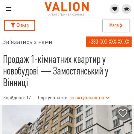
Фільтр
Мапа
Зв'язатись з нами
+380 (XX) XXX-XX-XX
Продаж 1-кімнатних квартир у
новобудові — Замостянський у
Вінниці
Знайдено:
17
Сортувати за:
за актуальністю