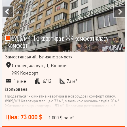
890$/м²! 1к. квартира в ЖК комфорт класу
"Комфорт"
Замостянський, Ближнє замостя
Стрілецька вул., 1, Вінниця
ЖК Комфорт
1 кімн.
6/12
73 м²
ізольована
Продається 1-кімнатна квартира в новобудові комфорт класу,
890$/м²! Квартира площею 73 м², з великою кухнею-студіє 20 м².
Житлова площа квартири - 53 м². Квартира розташована на 6
поверсі 16-поверхового будинку. Розташування квартири:
вулиця Стрілецька, район Ближнє Замостя, місто Вінниця. Не
Ціна: 73 000 $
· 1 000 $ за м²
втрачайте можливість придбати цю стильну і комфортну
квартиру в центрі міста!