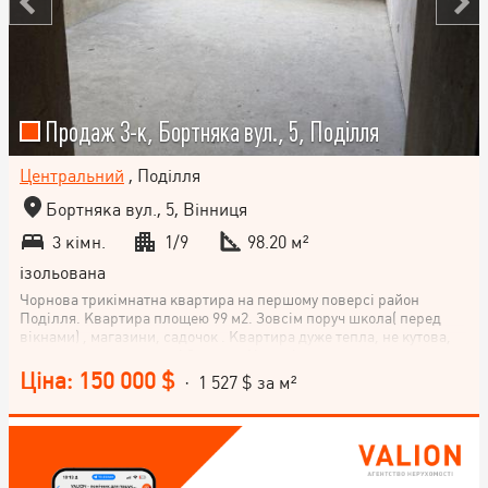
Продаж 3-к, Бортняка вул., 5, Поділля
Центральний
, Поділля
Бортняка вул., 5, Вінниця
3 кімн.
1/9
98.20 м²
ізольована
Чорнова трикімнатна квартира на першому поверсі район
Поділля. Квартира площею 99 м2. Зовсім поруч школа( перед
вікнами) , магазини, садочок . Квартира дуже тепла, не кутова,
знаходиться в середині будинку. У вартість квартири входить
підвал, який знаходиться під будинком для зберігання речей.
Ціна: 150 000 $
· 1 527 $ за м²
Два великих утеплених балкони.