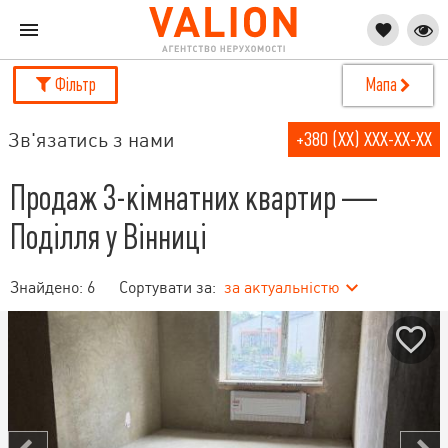
Фільтр
Мапа
Зв'язатись з нами
+380 (XX) XXX-XX-XX
Продаж 3-кімнатних квартир —
Поділля у Вінниці
Знайдено:
6
Сортувати за:
за актуальністю