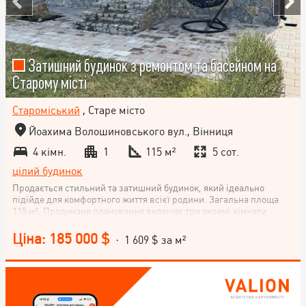
Затишний будинок з ремонтом та басейном на
Старому місті
Староміський
, Старе місто
Йоахима Волошиновського вул., Вінниця
4 кімн.
1
115 м²
5 сот.
цілий будинок
Продається стильний та затишний будинок, який ідеально
підійде для комфортного життя всієї родини. Загальна площа
115 м². Продумане планування включає три окремі кімнати.
Особливої уваги заслуговує простора кухня-студія з сучасним
дизайнерським ремонтом. Санвузол роздільний, обладнаний
Ціна: 185 000 $
· 1 609 $ за м²
ванною. На території будинку є власний басейн. Двір
доглянутий, створені всі умови для комфортного проживання.
Будинок повністю готовий до заселення, не потребує додаткових
вкладень. Це чудовий варіант для тих, хто цінує комфорт, стиль
та якість життя.