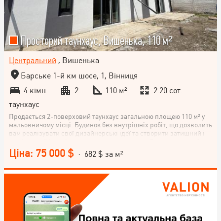
Просторий таунхаус, Вишенька, 110 м²
Центральний
, Вишенька
Барське 1-й км шосе, 1, Вінниця
4 кімн.
2
110 м²
2.20 сот.
таунхаус
Продається 2-поверховий таунхаус загальною площею 110 м² у
мальовничому місці. Будинок без внутрішніх робіт, що дозволить
вам реалізувати свої дизайнерські ідеї та створити затишний і
комфортний інтер'єр саме за вашим смаком. Газ проведений,
вода можлива підключення, опалення за власним бажанням.
Ціна: 75 000 $
· 682 $ за м²
Ділянка 2,20 соток, дозволить створити чудовий зелений двір,
де ви зможете відпочивати і відчувати повний релакс після
робочого дня. Запрошуємо вас на перегляд цього просторого
таунхауса і зробіть перший крок до створення вашого власного
комфортного гніздечка.