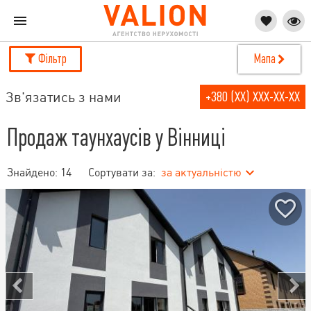
Фільтр
Мапа
Зв'язатись з нами
+380 (XX) XXX-XX-XX
Продаж таунхаусів у Вінниці
Знайдено:
14
Сортувати за:
за актуальністю