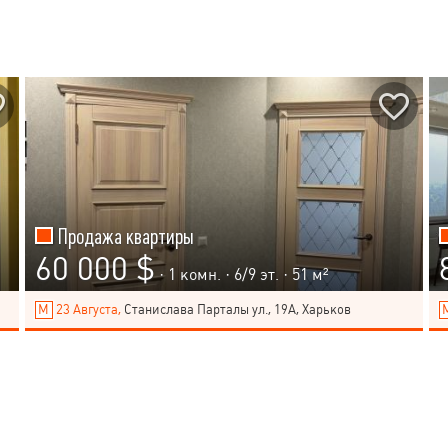
Продажа квартиры
60 000 $
· 1 комн. ·
6
/
9
эт. · 51 м²
23 Августа,
Станислава Парталы ул., 19А, Харьков