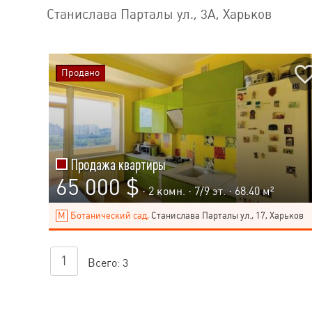
Станислава Парталы ул., 3А, Харьков
Продано
Продажа квартиры
65 000 $
· 2 комн. ·
7
/
9
эт. · 68.40 м²
Ботанический сад,
Станислава Парталы ул., 17, Харьков
1
Всего:
3