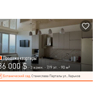
Продажа квартиры
86 000 $
· 3 комн. ·
7
/
9
эт. · 90 м²
Ботанический сад,
Станислава Парталы ул., Харьков