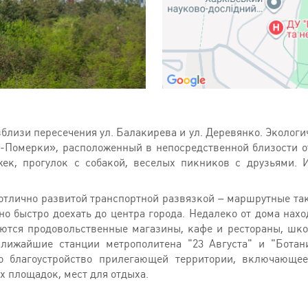
изи пересечения ул. Балакирева и ул. Деревянко. Экологиче
-Померки», расположенный в непосредственной близости от 
жек, прогулок с собакой, веселых пикников с друзьями.
тлично развитой транспортной развязкой – маршрутные такс
о быстро доехать до центра города. Недалеко от дома нах
ются продовольственные магазины, кафе и рестораны, шко
Ближайшие станции метрополитена "23 Августа" и "Ботан
о благоустройство прилегающей территории, включающе
х площадок, мест для отдыха.