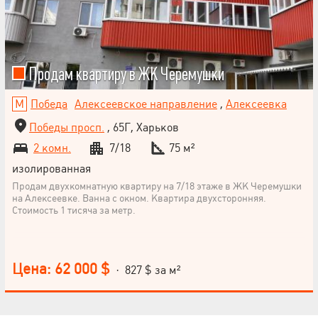
Продам квартиру в ЖК Черемушки
Победа
Алексеевское направление
,
Алексеевка
Победы просп.
, 65Г, Харьков
2 комн.
7/18
75 м²
изолированная
Продам двухкомнатную квартиру на 7/18 этаже в ЖК Черемушки
на Алексеевке. Ванна с окном. Квартира двухсторонняя.
Стоимость 1 тисяча за метр.
Цена: 62 000 $
· 827 $ за м²