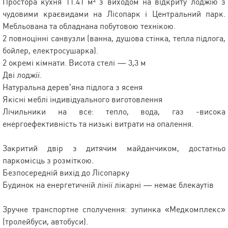
Простора кухня 11.41 м² з виходом на відкриту лоджію з
чудовими краєвидами на Лісопарк і Центральний парк.
Мебльована та обладнана побутовою технікою.
2 повноцінні санвузли (ванна, душова стінка, тепла підлога,
бойлер, електросушарка).
2 окремі кімнати. Висота стелі — 3,3 м
Дві лоджії.
Натуральна дерев’яна підлога з ясеня
Якісні меблі індивідуального виготовлення
Лічильники на все: тепло, вода, газ -висока
енергоефективність та низькі витрати на опалення.
Закритий двір з дитячим майданчиком, достатньо
паркомісць з розміткою.
Безпосередній вихід до Лісопарку
Будинок на енергетичній лінії лікарні — немає блекаутів
Зручне транспортне сполучення: зупинка «Медкомплекс»
(тролейбуси, автобуси).