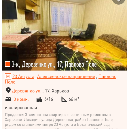
3-к, Деревянко ул., 17, Павлово Поле
23 Августа
Алексеевское направление
,
Павлово
Поле
Деревянко ул.
, 17, Харьков
3 комн.
6/16
66 м²
изолированная
Продается 3-комнатная квартира с частичным ремонтом в
Харькове. Локация: улица Деревянко, район Павлово Поле,
рядом со станциями метро 23 Августа и Ботанический сад