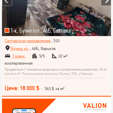
1-к, Бучми вул., 46Б, Салтівка
Салтовское направление
, 533
Бучмы ул.
, 46Б, Харьков
1 комн.
5/5
32 м²
изолированная
Продається 1-кімнатна квартира з косметичним ремонтом, 32 м²,
кухня 6 м². Розташована на вулиці Бучми, 533, у Харкові.
Квартира на 5 поверсі 5-поверхового будинку. Чекаємо на ваш
дзвінок!
Цена: 18 000 $
· 563 $ за м²