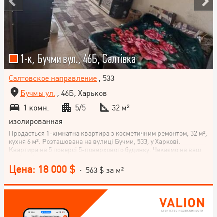
1-к, Бучми вул., 46Б, Салтівка
Салтовское направление
, 533
Бучмы ул.
, 46Б, Харьков
1 комн.
5/5
32 м²
изолированная
Продається 1-кімнатна квартира з косметичним ремонтом, 32 м²,
кухня 6 м². Розташована на вулиці Бучми, 533, у Харкові.
Квартира на 5 поверсі 5-поверхового будинку. Чекаємо на ваш
дзвінок!
Цена: 18 000 $
· 563 $ за м²