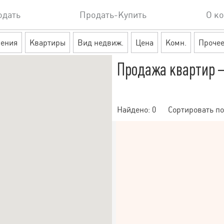
одать
Продать-Купить
О к
ения
Квартиры
Вид недвиж.
Цена
Комн.
Проче
Продажа квартир 
Найдено:
0
Сортировать по