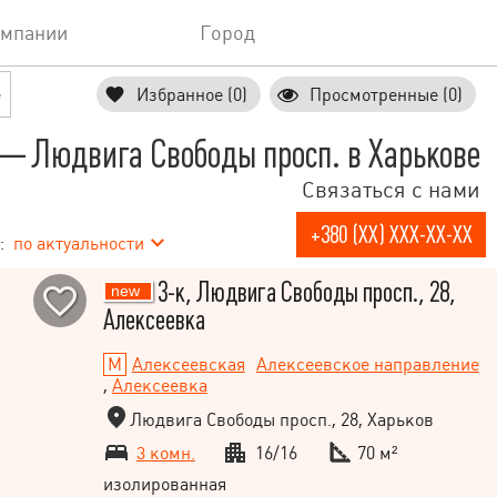
омпании
Город
е
Избранное (0)
Просмотренные (0)
— Людвига Свободы просп. в Харькове
Связаться с нами
+380 (XX) XXX-XX-XX
:
по актуальности
3-к, Людвига Свободы просп., 28,
Алексеевка
Алексеевская
Алексеевское направление
,
Алексеевка
Людвига Свободы просп., 28, Харьков
3 комн.
16/16
70 м²
изолированная