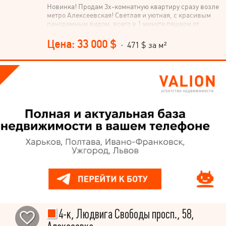
Новинка! Продам 3х-комнатную квартиру сразу возле
метро Алексеевская! Светлая и уютная, с красивым
панорамным видом, всего в 1 минуте пешком от
метро, ул. Людвига Свободы, 28. МПО, новые
радиаторы. Общая площадь — 70 м². Три раздельных
Цена: 33 000 $
· 471 $ за м²
комнаты и большая кухня! Два балкона! Просторный
квадратный холл! Этаж 16/16 (есть технический этаж)
Квартира с удобной планировкой, что идеально
подойдёт для комфортной жизни семьи Очень
светлая, тёплая и по-настоящему уютная атмосфера!
Можно сразу заехать и жить без дополнительных
вложений! Чистый ухоженный подъезд, в доме два
лифта. Квартира продаётся с мебелью и техникой, всё
уже готово для новых владельцев! Красивый вид из
окон, который создаёт особое ощущение простора и
комфорта! Локация — одна из лучших: метро рядом, в
пешей доступности супермаркеты, рынок, школы,
детские сады, удобная транспортная развязка.
Рассматриваем сертификат «єВідновлення».
Звоните! Просмотры по предварительной
договоренности!
4-к, Людвига Свободы просп., 58,