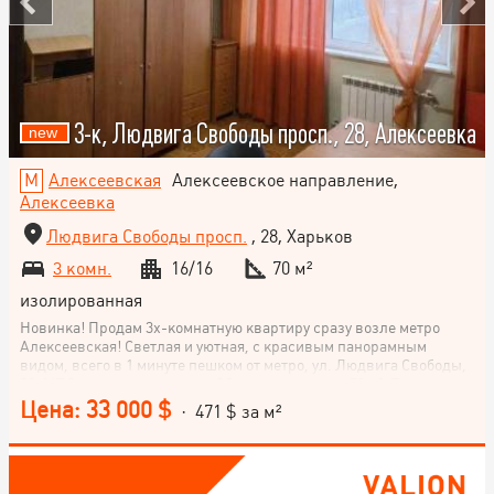
3-к, Людвига Свободы просп., 28, Алексеевка
Алексеевская
Алексеевское направление,
Алексеевка
Людвига Свободы просп.
, 28, Харьков
3 комн.
16/16
70 м²
изолированная
Новинка! Продам 3х-комнатную квартиру сразу возле метро
Алексеевская! Светлая и уютная, с красивым панорамным
видом, всего в 1 минуте пешком от метро, ул. Людвига Свободы,
28. МПО, новые радиаторы. Общая площадь — 70 м². Три
раздельных комнаты и большая кухня! Два балкона! Просторный
Цена: 33 000 $
· 471 $ за м²
квадратный холл! Этаж 16/16 (есть технический этаж) Квартира с
удобной планировкой, что идеально подойдёт для комфортной
жизни семьи Очень светлая, тёплая и по-настоящему уютная
атмосфера! Можно сразу заехать и жить без дополнительных