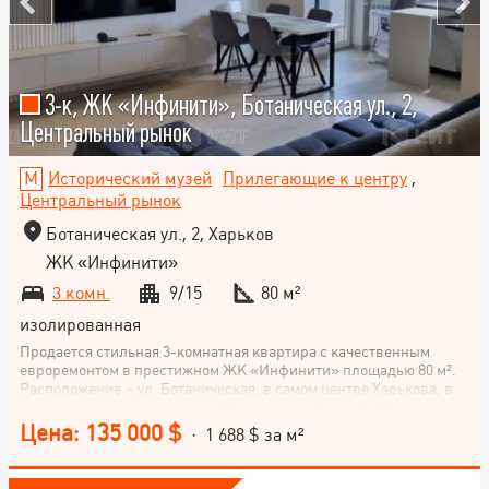
3-к, ЖК «Инфинити», Ботаническая ул., 2,
Центральный рынок
Исторический музей
Прилегающие к центру
,
Центральный рынок
Ботаническая ул., 2, Харьков
ЖК «Инфинити»
3 комн.
9/15
80 м²
изолированная
Продается стильная 3-комнатная квартира с качественным
евроремонтом в престижном ЖК «Инфинити» площадью 80 м².
Расположение – ул. Ботаническая, в самом центре Харькова, в
нескольких минутах от метро Исторический музей и Площадь
Конституции. Основные характеристики Этаж: 9-й из 15 Кухня-
Цена: 135 000 $
· 1 688 $ за м²
студия: 35 м² Жилая площадь: 30 м² Класс дома: бизнес Формат
квартиры просторная кухня-гостиная две отдельные спальни
два санузла туалет лоджия Состояние и наполнение Квартира