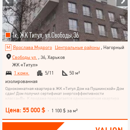
1к, ЖК Титул, ул.Свободы,36
Ярослава Мудрого
Центральные районы
, Нагорный
Свободы ул.
, 36, Харьков
ЖК «Титул»
1 комн.
5/11
50 м²
изолированная
Однокомнатная квартира в ЖК «Титул Дом на Пушкинской» Дом
сдан! Дом получил сертификат энергоэффективности
класса«В». К продаже предлагается однокомнатная квартира
площадью 50 кв.м в престижном ЖК «Титул Дом на
Пушкинской» на перекрестке улиц Свободы и Пушкинской по ул.
Цена: 55 000 $
· 1 100 $ за м²
Свободы, 36 (бывшая Иванова) в г. Харькове. - Великолепное
месторасположение в тихом зеленом центре Харькова -
Экологически чистые материалы премиального качества. -
Наружные стены дома выполнены из энергоэффективных