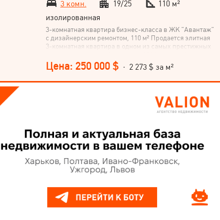
3 комн.
19/25
110 м²
изолированная
3-комнатная квартира бизнес-класса в ЖК "Авантаж"
с дизайнерским ремонтом, 110 м² Продается элитная
3-комнатная квартира в одном из самых престижных
жилых комплексов Харькова - ЖК "Авантаж", ул.
Культуры, 22Б (Шатиловка). Площадь квартиры – 110
Цена: 250 000 $
· 2 273 $ за м²
м², кухня-студия 45 м². Квартира расположена на 19
этаже 25-этажного дома с потрясающими
панорамными видами на Центр Харькова и проспект
Науки. Метро Научная – 2 минуты пешком.
Планирование просторная кухня-студия 45 м² две
отдельные комнаты два санузла сауна Saunax
(обшивка кедр) потайное помещение подсобка Ремонт
и комплектация Ремонт 2024 года выполнен по
авторскому дизайнерскому проекту из премиальных
материалов. Отделка и материалы панорамные окна в
пол по всей квартире люстры Maytoni испанский
керамогранит обои Limonta Italia дверь - массив
ясеня к потолку теплые полы по всей квартире
управление теплыми полами и кондиционированием
через Wi-Fi (технология «умный дом») Премиальная
сантехника и техника сантехника: Devit, Volle, Grohe
техника: Bosch, Whirlpool, Samsung
кондиционирование CH во всех комнатах