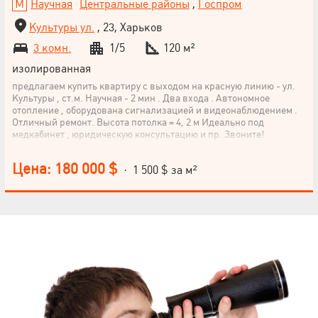
Научная
Центральные районы
,
Госпром
Культуры ул.
, 23, Харьков
3 комн.
1/5
120 м²
изолированная
предлагаем купить квартиру с выходом на красную линию - ул.
Культуры , ст.м. Научная - 2 мин . Два входа . Автономное
отопление , оборудована сигнализацией и видеонаблюдением .
Отличный ремонт. Высота потолка = 4, 2 м Идеально под
медкабинет , юридическую консультацию и пр. Звоните!
Цена: 180 000 $
· 1 500 $ за м²
НАПИСАТЬ
РУКОВОДИТЕЛЮ