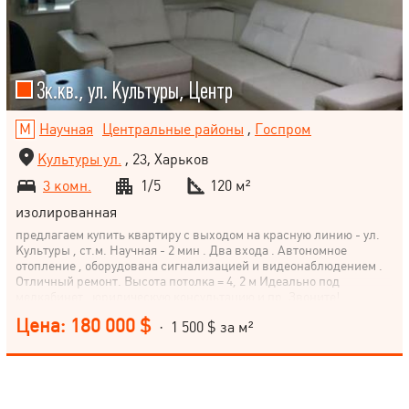
3к.кв., ул. Культуры, Центр
Научная
Центральные районы
,
Госпром
Культуры ул.
, 23, Харьков
3 комн.
1/5
120 м²
изолированная
предлагаем купить квартиру с выходом на красную линию - ул.
Культуры , ст.м. Научная - 2 мин . Два входа . Автономное
отопление , оборудована сигнализацией и видеонаблюдением .
Отличный ремонт. Высота потолка = 4, 2 м Идеально под
медкабинет , юридическую консультацию и пр. Звоните!
Цена: 180 000 $
· 1 500 $ за м²