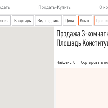
одать
Продать-Купить
О к
ения
Квартиры
Вид недвиж.
Цена
Комн.
Проче
Продажа 3-комнат
Площадь Конституц
Найдено:
0
Сортировать по