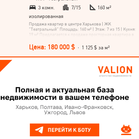
3 комн.
7/15
160 м²
изолированная
Продажа квартир в центре Харькова | ЖК
"Театральный" Площадь: 160 м² | Этаж: 7 из 15 | Кухня:
19 м² Предлагается к продаже просторная квартира в
одном из самых престижных жилых комплексов
Харькова – ЖК "Театральный", расположенный
Цена: 180 000 $
· 1 125 $ за м²
рядом с садом имени Тараса Шевченко. Основные
преимущества: Новый современный дом бизнес-
класса с премиальной архитектурой и высоким
уровнем безопасности. Квартира находится на
золотой стадии готовности: выполнены все черновые
работы на самом высоком уровне, что позволяет
воплотить любой дизайнерский проект без лишних
затрат времени и средств. В стоимость входят
отделочные материалы от ведущих мировых брендов:
натуральный паркет, премиальная сантехника,
дорогие сопутствующие стройматериалы.
Продуманная планировка позволяет создать
уникальный интерьер для ценителей стиля и
комфорта. Кухня 19 м² – идеальное пространство для
кулинарных экспериментов и семейных вечеров.
Локация: Исторический центр города. Рядом сад им.
Тараса Шевченко, лучшие рестораны, театры, бутики,