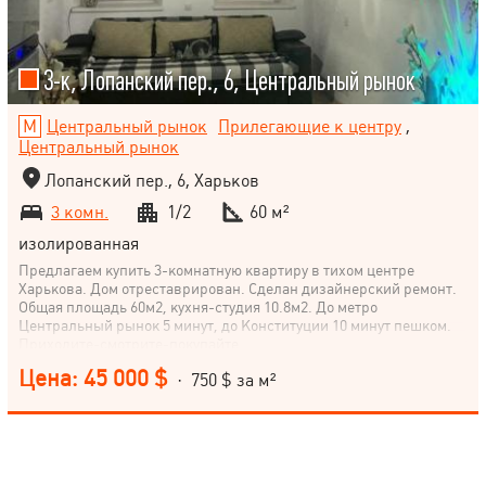
3-к, Лопанский пер., 6, Центральный рынок
Центральный рынок
Прилегающие к центру
,
Центральный рынок
Лопанский пер., 6, Харьков
3 комн.
1/2
60 м²
изолированная
Предлагаем купить 3-комнатную квартиру в тихом центре
Харькова. Дом отреставрирован. Сделан дизайнерский ремонт.
Общая площадь 60м2, кухня-студия 10.8м2. До метро
Центральный рынок 5 минут, до Конституции 10 минут пешком.
Приходите-смотрите-покупайте.
Цена: 45 000 $
· 750 $ за м²