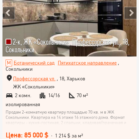
2-к, ЖК «Сокольники», Профессорская ул., 18,
Сокольники
Ботанический сад
Пятихатское направление
,
Сокольники
Профессорская ул.
, 18, Харьков
ЖК «Сокольники»
2 комн.
14/16
70 м²
изолированная
Продам 2-комнатную квартиру площадью 70 кв. м в ЖК
Сокольники. Квартира на 14 этаже 16 этажного дома. Формат
квартиры - кухня-гостиная, 2 спальни, кладовая/прачечная и
ванная комната. Выполнен дорогостоящий дизайнерский
ремонт. В квартире встроены межкомнатные двери. На кухне, в
Цена: 85 000 $
· 1 214 $ за м²
ванной, прачечной и коридоре теплый пол DANFOSS.