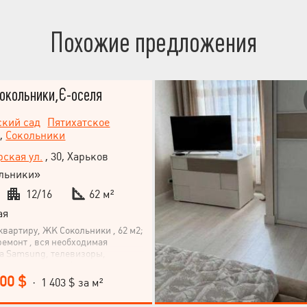
 «Bauhaus» — это премиум класс
енное строительство,
ешения и эстетика. Квартира
Похожие предложения
дет для семьи, ценящей
ранство и тишину в сочетании с
микой. Звоните сегодня, чтобы
и записаться на просмотр!
окольники,Є-оселя
ский сад
Пятихатское
,
Сокольники
ская ул.
, 30, Харьков
льники»
12/16
62 м²
ая
квартиру, ЖК Сокольники , 62 м2;
емонт , вся необходимая
а Samsung, телевизоры,
ва к заселению. Никто не жил.
000 $
· 1 403 $ за м²
© 2019 – 2026 Valion real estate. Все права защищены.