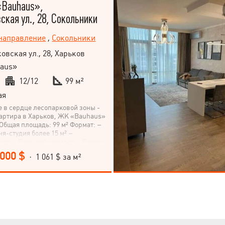
«Bauhaus»,
ская ул., 28, Сокольники
 направление
,
Сокольники
овская ул., 28, Харьков
aus»
12/12
99 м²
ая
 в сердце лесопарковой зоны -
артира в Харьков, ЖК «Bauhaus»
бщая площадь: 99 м² Формат: –
ня-студия более 15 м² –
ная – Большой коридор – Балкон
идом на город Дом построен по
 000 $
· 1 061 $ за м²
асной технологии. –
истые керамоблоки –
пление – Система "Умный дом" –
фильтрация воды – Бесшумные
ифты Локация: – Лесопарковая
ентральный парк им. – В пешей
етский сад школа учебно-
й комплекс остановки