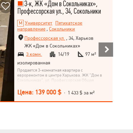
3-к, ЖК «Дом в Сокольниках»,
Профессорская ул., 34, Сокольники
Университет
Пятихатское
направление
,
Сокольники
Профессорская ул.
, 34, Харьков
ЖК «Дом в Сокольниках»
3 комн.
14/19
97 м²
изолированная
Продается 3-комнатная квартира с
евроремонтом в центре Харькова. ЖК "Дом в
Сокольниках", ул. Профессорская Общая
площадь - 97 м² | Этаж — 14 из 19 Предлагается
современная квартира с ремонтом
Цена: 139 000 $
· 1 433 $ за м²
(выполненная 2 года назад), расположенная в
одном из самых комфортных жилых комплексов
города. Планирование: кухня-гостиная (45 м²) 2
отдельные спальни с выходом на общий балкон
2 санузла просторная гардеробная комната
Преимущества объекта: Центр города, район
Сокольники 5 минут до метро "Университет"
Новый дом элит-класса Панорамный вид с 14-го