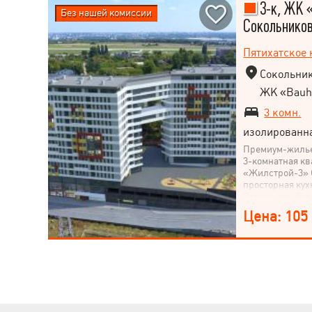
3-к, ЖК 
Без нашей комиссии
Сокольников
Пятихатское
Сокольник
ЖК «Bauh
3 комн.
изолированн
Премиум-жилье
3-комнатная кв
«Жилстрой-3» О
просторная кух
Отдельная убор
с панорамным в
Цена: 105
монолитно-карк
Экологически ч
Автономное ото
Качественная 
современные л
зона – Рядом Ц
доступности: д
воспитательны