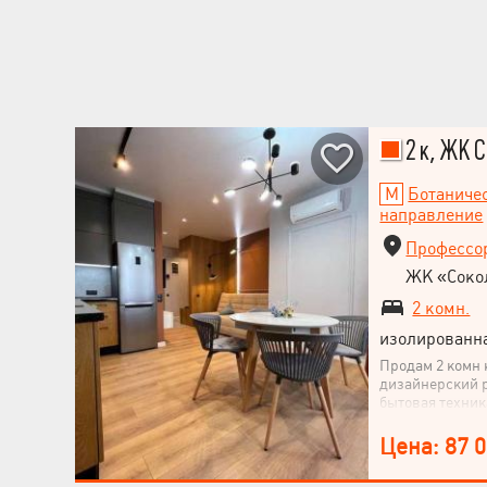
транспорта ЖК
жизни: качеств
современные р
идеально подой
комфорт, прост
городской дина
узнать больше 
2 к, ЖК С
Ботаниче
направление
Профессор
ЖК «Соко
2 комн.
НАПИСАТЬ
изолированн
РУКОВОДИТЕЛЮ
Продам 2 комн 
дизайнерский р
бытовая техник
полностью гото
Цена: 87 