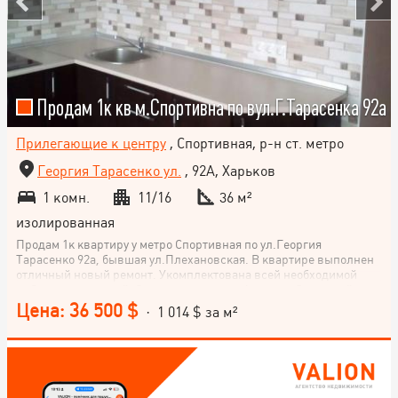
Продам 1к кв м.Спортивна по вул.Г.Тарасенка 92а
Прилегающие к центру
, Спортивная, р-н ст. метро
Георгия Тарасенко ул.
, 92А, Харьков
1 комн.
11/16
36 м²
изолированная
Продам 1к квартиру у метро Спортивная по ул.Георгия
Тарасенко 92а, бывшая ул.Плехановская. В квартире выполнен
отличный новый ремонт. Укомплектована всей необходимой
мебелью и техникой. Очень тёплая и комфортная. Закрытый ,
охраняемый подъед. Два лифта. Рядом вся инфраструктура.
Цена: 36 500 $
· 1 014 $ за м²
Готовы продать по любой программе.