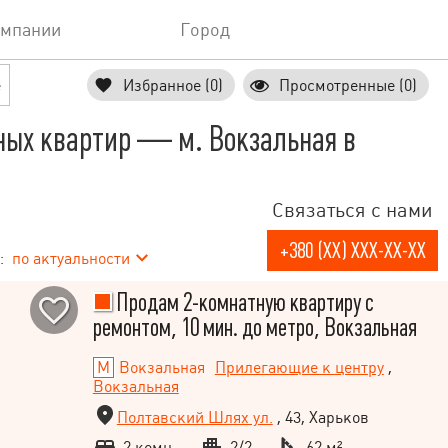
омпании
Город
е
Избранное (0)
Просмотренные (0)
ных квартир — м. Вокзальная в
Связаться с нами
+380 (XX) XXX-XX-XX
:
по актуальности
Продам 2-комнатную квартиру с
ремонтом, 10 мин. до метро, Вокзальная
Вокзальная
Прилегающие к центру
,
Вокзальная
Полтавский Шлях ул.
, 43, Харьков
2 комн.
2/2
62 м²