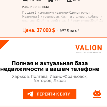
изолированная
Продам 2-комнатную квартиру Сделан ремонт.
Квартира 2-х уровневая. Кухня и столовая, кабинет и
спальня. 62 м² – второй этаж, 1-й этаж около 20 м². До
метро Южный вокзал пешком менее 10 минут.
Цена: 37 000 $
· 597 $ за м²