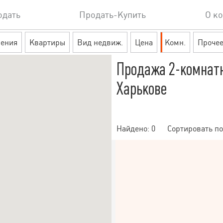
одать
Продать-Купить
О к
ения
Квартиры
Вид недвиж.
Цена
Комн.
Проче
Продажа 2-комнат
Харькове
Найдено:
0
Сортировать по