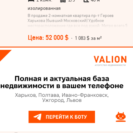
изолированная
В продаже 2-комнатная квартира пр-т Героев
Харькова (бывший Московский) Удобное
месторасположение где все под рукой: Метро всего 5
минут пешком до станции «Заводская» (Малышева).
Квартира в надежном доме сталинской планировки,
Цена: 52 000 $
· 1 083 $ за м²
толстые и надежные кирпичные стены,
железобетонные перекрытия (ЖБ). Высокие потолки,
придающие простор 2-й этаж 4-этажного дома. Общая
площадь 48 м2, просторная кухня – 9 м2. Выполнен
капитальный ремонт. Полностью заменена
электрическая проводка, установлены новые
радиаторы отопления и современные
металлопластиковые окна. Зимой в квартире очень
тепло Односторонняя квартира с продуманной и
просторной планировкой. Большим преимуществом
есть огромный балкон. Все окна выходят в тихий,
зеленый и ухоженный двор. Квартира продается со
всей необходимой мебелью и техникой