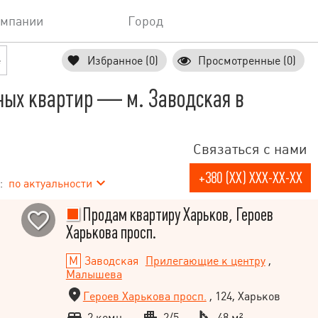
омпании
Город
е
Избранное (0)
Просмотренные (0)
ных квартир — м. Заводская в
Связаться с нами
+380 (XX) XXX-XX-XX
:
по актуальности
Продам квартиру Харьков, Героев
Харькова просп.
Заводская
Прилегающие к центру
,
Малышева
Героев Харькова просп.
, 124, Харьков
2 комн.
2/5
48 м²