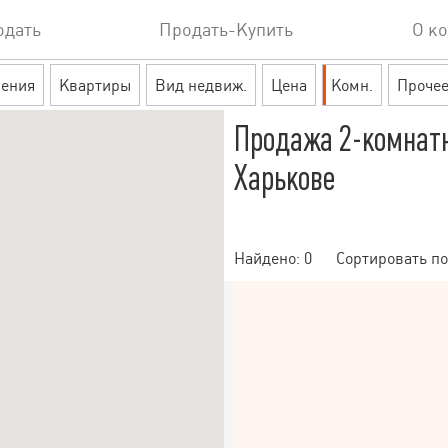
одать
Продать-Купить
О к
ения
Квартиры
Вид недвиж.
Цена
Комн.
Проче
Продажа 2-комнат
Харькове
Найдено:
0
Сортировать по