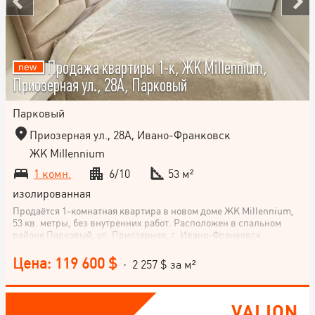
Продажа квартиры 1-к, ЖК Millennium,
Приозерная ул., 28А, Парковый
Парковый
Приозерная ул., 28А, Ивано-Франковск
ЖК Millennium
1 комн.
6/10
53 м²
изолированная
Продаётся 1-комнатная квартира в новом доме ЖК Millennium,
53 кв. метры, без внутренних работ. Расположен в спальном
районе Парковый, ул. Приозерная, г. Ивано-Франковск.
Квартира находится на 6/10 этаже. Планировка квартиры –
нестандартная, кухня – 15 м². ЖК Millennium относится к
Цена: 119 600 $
· 2 257 $ за м²
комфорт-классу. Не упускайте возможности стать владельцем
этой квартиры в новостройке! Позвоните сейчас для подробной
консультации и организации обзора.