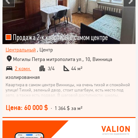
Продажа 2-к квартиры в самом центре
Центральный
, Центр
Могилы Петра митрополита ул., 10, Винница
2 комн.
3/4
44 м²
изолированная
Квартира в самом центре Винницы, на очень тихой и спокойной
улице! Тихий, зеленый двор, стоит шлагбаум, есть место под
авто, а также есть подвал. В шаговой доступности: школы,
садики, парк, рестораны, кофейни, достопримечательности,
театры, музеи, остановки общественного транспорта и вся
Цена: 60 000 $
· 1 364 $ за м²
инфраструктура города. Звоните!