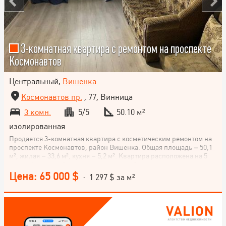
3-комнатная квартира с ремонтом на проспекте
Космонавтов
Центральный,
Вишенка
Космонавтов пр.
, 77, Винница
3 комн.
5/5
50.10 м²
изолированная
Продается 3-комнатная квартира с косметическим ремонтом на
проспекте Космонавтов, район Вишенка. Общая площадь – 50,1
м², жилая – 33,6 м², кухня – 5,2 м². Квартира расположена на 5
этаже. Не упускайте возможность приобрести это уютное жилье.
Звоните!
Цена: 65 000 $
· 1 297 $ за м²