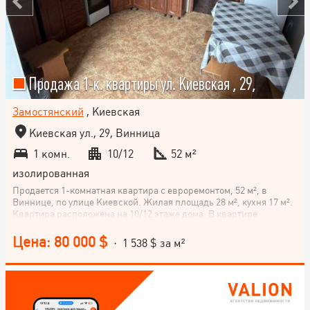
Продажа 1-к. квартиры ул. Киевская , 29,
Замостянский
, Киевская
Киевская ул., 29, Винница
1 комн.
10/12
52 м²
изолированная
Продается 1-комнатная квартира с евроремонтом, 52 м², в
Виннице, по улице Киевской. Жилая площадь 28 м², кухня 17 м².
Квартира расположена на 10/12 этаже дома. В квартире
индивидуальное отопление. Индивидуальные счётчики на все
коммуникации. Горячее водоснабжение из котла. Интернет есть.
Цена: 80 000 $
· 1 538 $ за м²
Есть мебель и бытовая техника. Мебель по договоренности
Прекрасный вид из окна Тихие соседи Теплые полы в коридоре
ванной и кухни Не упускайте шанс стать владельцем этой уютной
квартиры! Звоните!