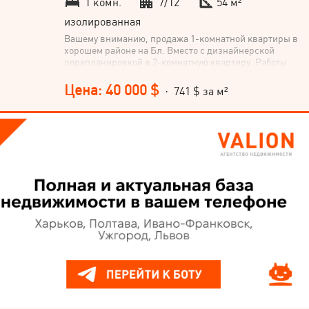
1 комн.
7/12
54 м²
изолированная
Вашему вниманию, продажа 1-комнатной квартиры в
хорошем районе на Бл. Вместо с дизнайнерской
перепланировкой в 2-комнатную квартиру. Работы
проведены согласно планам дизайн-проекта
электричества, освещения, отопления, вентиляции,
Цена: 40 000 $
· 741 $ за м²
водоснабжения и водоотведения. Кухня-студия,
ванная, спальня с видом в тихий двор. В план
коридора входит место для большого гардероба.
Выведены все трубки и выходы под электрическое
отопление. Рядом детский сад, несколько школ,
супермаркеты, отличная транспортная развязка в
направлениях центрального автовокзала,
железнодорожного вокзала, центрального рынка.