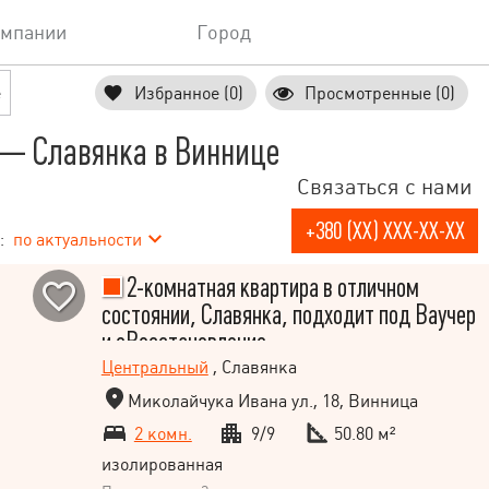
омпании
Город
е
Избранное (0)
Просмотренные (0)
— Славянка в Виннице
Связаться с нами
+380 (XX) XXX-XX-XX
:
по актуальности
2-комнатная квартира в отличном
состоянии, Славянка, подходит под Ваучер
и еВосстановление
Центральный
, Славянка
Миколайчука Ивана ул., 18, Винница
2 комн.
9/9
50.80 м²
изолированная