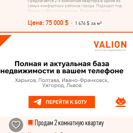
Предлагается 2-х комнатная квартира в одном из
самых комфортных районов города. Подходит под
Ваучер и еВосстановление. Квартира станет
отличным выбором как для собственного
проживания, так и для инвестирования с
Цена: 75 000 $
· 1 476 $ за м²
последующей сдачей в аренду. Общая площадь – 50,8
м². Дополнительным преимуществом является чердак
площадью более 30 м². Из окон открывается приятный
вид. Дом расположен рядом с медицинским
университетом, рынком «Урожай» и Дворцом детей и
юношества. В квартире установлено индивидуальное
отопление и двухзонный счетчик электроэнергии.
Звоните для получения подробной информации и
организации просмотра!
Продам 2 комнатную квартиу