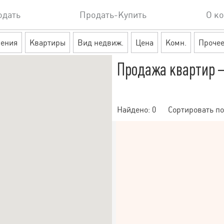
одать
Продать-Купить
О к
ения
Квартиры
Вид недвиж.
Цена
Комн.
Проче
Продажа квартир 
Найдено:
0
Сортировать по