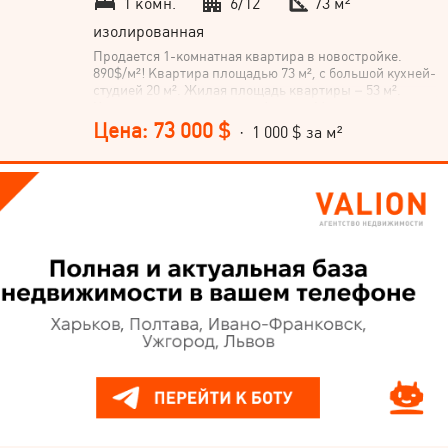
1 комн.
6/12
73 м²
изолированная
Продается 1-комнатная квартира в новостройке.
890$/м²! Квартира площадью 73 м², с большой кухней-
студией 20 м². Жилая площадь квартиры – 53 м².
Квартира расположена на 6 этаже 16-этажного дома.
Расположение квартиры: улица Стрелецкая, район
Цена: 73 000 $
· 1 000 $ за м²
Ближнее Замостье, город Винница. Не упускайте
возможность приобрести эту стильную и комфортную
квартиру в центре города!