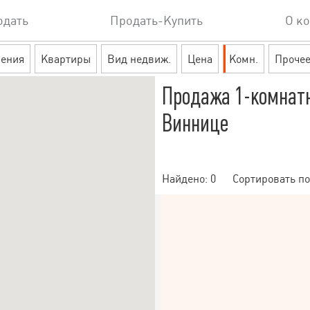
одать
Продать-Купить
О к
ения
Квартиры
Вид недвиж.
Цена
Комн.
Проче
Продажа 1-комнат
Виннице
Найдено:
0
Сортировать по