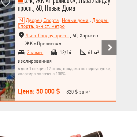
2-к, ЖК «Пролисок», Льва Ландау
просп., 60, Новые Дома
Дворец Спорта
Новые дома
,
Дворец
Спорта, р-н ст. метро
Льва Ландау просп.
, 60, Харьков
ЖК «Пролисок»
2 комн.
12/14
61 м²
изолированная
6 дом 1 секция 12 этаж, продажа по переуступке,
квартира оплачена 100%.
Цена: 50 000 $
· 820 $ за м²