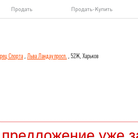
Продать
Продать-Купить
рец Спорта
,
Льва Ландау просп.
, 52Ж, Харьков
 предложение уже з