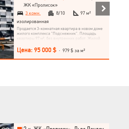
ЖК «Пролисок»
3 комн.
8/10
97 м²
изолированная
Продается 3-комнатная квартира в новом доме
жилого комплекса "Подснежник". Площадь
квартиры 97 м², без внутренних работ. Жилой
комплекс расположен рядом со станцией метро
Дворец Спорта, по просп. Героев Харькова в
Цена: 95 000 $
· 979 $ за м²
спальном районе города. Квартира расположена
на 8-м этаже 10-этажного дома, кухня 10 м².
Комфорт-классное жилье в центре города!
Приглашаем на просмотр! Купите квартиру
своей мечты!