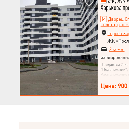
2-к, ЖК 
Харькова пр
Дворец С
Спорта, р-н с
Героев Ха
ЖК «Прол
2 комн.
изолированн
Продается 2-к
"Подснежник", 
Расположение 
метро Дворец С
Харькова. Квар
Цена: 900
этажного дома, 
комфорта. Не у
этой недвижим
вашего звонка!