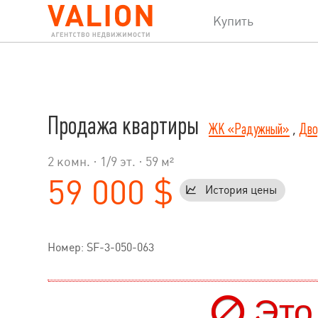
Купить
Продажа квартиры
ЖК «Радужный»
,
Дво
2 комн. ·
1
/
9
эт. · 59 м²
59 000 $
История цены
Номер: SF-3-050-063
Это