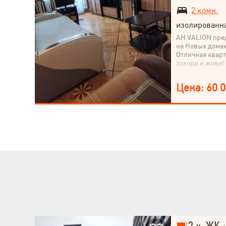
2 комн.
изолированн
АН VALION пред
на Новых домах
Отличная кварт
заходи и живи!
Цена: 60 