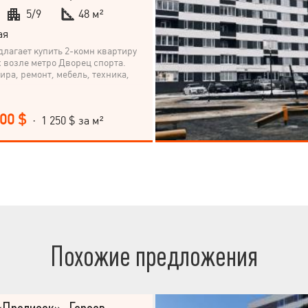
5/9
48 м²
ая
лагает купить 2-комн квартиру
 возле метро Дворец спорта.
ира, ремонт, мебель, техника,
000 $
· 1 250 $ за м²
Похожие предложения