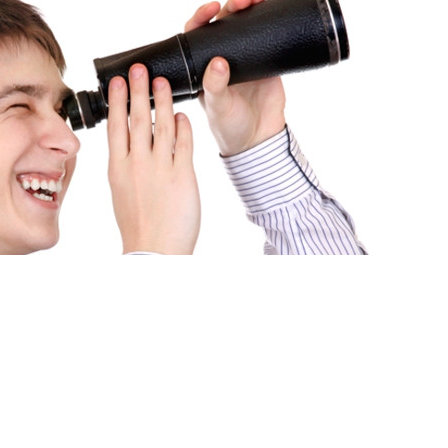
Язык
ями
И ЗАДАЧИ «ПРОДАТЬ» И
ОЖНЫМИ?
НЕ ТОЛЬКО РЕШАТ ИХ, НО И ПРОВЕДУТ ОБЕ
Ь.
рачные предсказуемые бюджеты,