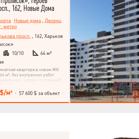
«Пролисок», Героев
осп., 162, Новые Дома
порта
Новые дома
,
Дворец
т. метро
рькова просп.
, 162, Харьков
исок»
10/10
64 м²
ая
омнатная квартира в новом ЖК
64 м², без внутренних работ.
идеальное – рядом со станцией
порта, проспект Героев
тира на последнем этаже 10-
 $/м²
· 57 600 $ за объект
кухня 12 м² – все для вашего
пускайте шанса стать владельцем
ости в идеальном месте! Ждем