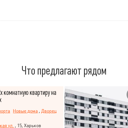
Что предлагают рядом
х комнатную квартиру на
х
порта
Новые дома
,
Дворец
ая ул.
, 15, Харьков