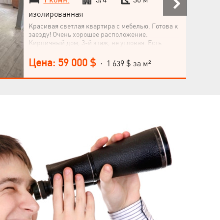
изолированная
Красивая светлая квартира с мебелью. Готова к
заезду! Очень хорошее расположение.
Кирпичный дом, 3-й этаж, не угловая. Есть
балкон. Заменены все коммуникации,
сантехника, трубы, проводка, вся щукатурка
Цена: 59 000 $
· 1 639 $ за м²
сбивалась к черновому кирпичу. Также в
квартиру добавляется подвальное помещение. В
подъезде магнитный и кодовый электронные
замки. Видеонаблюдение. Есть Газ. Самые
маленькие коммунальные платежи по городу.
Минимальный налог, так как уже долгое время
во владении. Любые программы! Звоните!
Язык