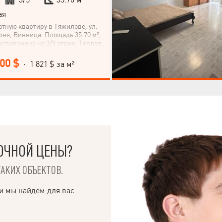
ая
тную квартиру в Тяжилове, ул.
ня, Винница. Площадь 35.70 м²,
расположена на 3/5 этаже. Теплая,
ая квартира в тихом, удобном
. Возможен обмен на 1-
000 $
· 1 821 $ за м²
тиру в Киеве. В доме обновлены
 трубы. Входная и межкомнатная
твенной древесины. В комнате
 и раскладной диван. Санузел
я, стиралка,
тель. Кухня газифицирована,
стол, холодильник. Удобное
– рядом в пешей доступности
, аптеки, школа, места для
лашаю к просмотру и покупке!
ОЧНОЙ ЦЕНЫ?
ТАКИХ ОБЪЕКТОВ.
и мы найдём для вас