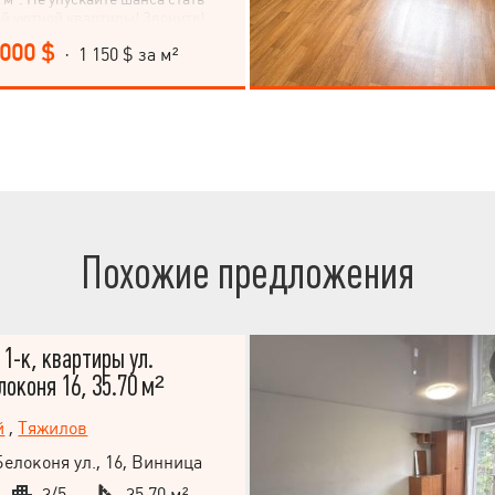
й уютной квартиры! Звоните!
 000 $
· 1 150 $ за м²
Похожие предложения
-к, квартиры ул.
оконя 16, 35.70 м²
й
,
Тяжилов
елоконя ул., 16, Винница
3/5
35.70 м²