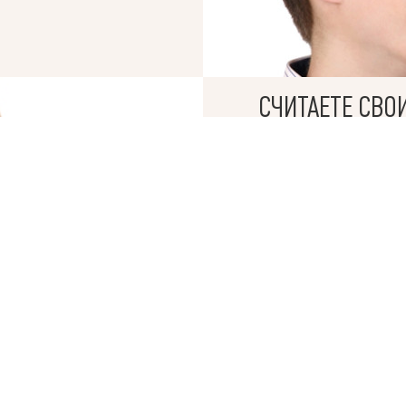
© 2019 – 2026 Valion real estate. Все права защищены.
СЧИТАЕТЕ СВО
ktan
— WEB-интегрированные системы управления риелторскими компани
«КУПИТЬ» СЛ
БРОКЕРЫ АН VALION 
СДЕЛКИ В ОДИН ДЕН
Мы гарантируем проз
оперативное оформле
от работы с нами.
Продать, чтобы ку
ОЕ В