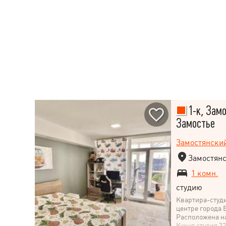
1-к, Замо
Замостье
Замостянски
Замостянс
1 комн.
студию
Квартира-студи
центре города 
Расположена на
Кухня студия 32