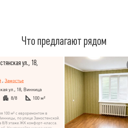
Что предлагают рядом
стянская ул., 18,
й
,
Замостье
кая ул., 18, Винница
8/8
100 м²
я 100 м² с евроремонтом в
Винницы, по улице Замостенской.
 8/8 этаже ЖК комфорт-класса.
 м². Не упускайте шанса стать