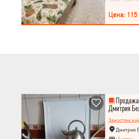
владельцем это
Цена: 115
Продажа 1
Дмитрия Бел
Замостянски
Дмитрия Б
1 комн.