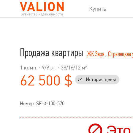
Купить
Продажа квартиры
ЖК Заря
,
Стрелецкая 
1 комн. ·
9
/
9
эт. · 38/16/12 м²
62 500 $
История цены
Номер: SF-3-100-570
Это