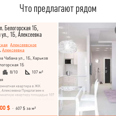
Что предлагают рядом
л. Белогорская 1Б,
 ул., 1Б, Алексеевка
ская
Алексеевское
,
Алексеевка
а Чабана ул., 1Б, Харьков
логорская 1Б
8/10
107 м²
ая
комнатная квартира в ЖК
, Алексеевка Предлагаем к
омнатную квартиру площадью 107
лучших жилых комплексов района
ская», застройщик Жилстрой-2.
000 $
ложена на 8 этаже 10-этажного
· 607 $ за м²
одуманную планировку: две