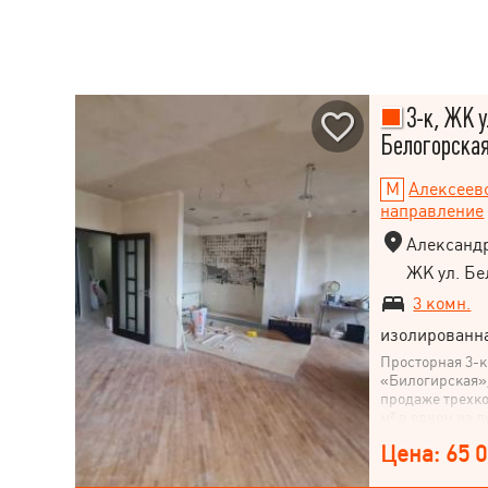
3-к, ЖК у
Белогорская
Алексеев
направление
Александр
ЖК ул. Бе
3 комн.
изолированн
Просторная 3-
«Билогирская»
продаже трехк
м² в одном из 
– ЖК «Билогир
Цена: 65 
Квартира распо
дома, имеет пр