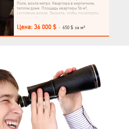
Поле, возле метро. Квартира в кирпичном,
теплом доме. Площадь квартиры 56 м²,
состояние жилое. Звоните, чтобы посмотреть
квартиру!
Цена: 36 000 $
· 650 $ за м²
Язык