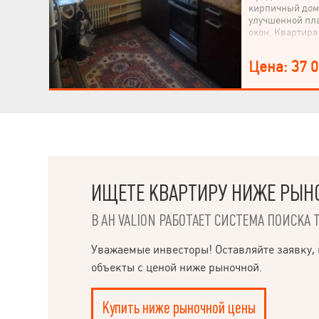
кирпичный дом,
улучшенной пл
окон. Квартира
кирпичного дом
двухсторонняя
Цена: 37 
раздельным с/
угловой балкон
в подъезде. Са
состоянии, вс
поменяны ,совр
свежий ремонт 
утеплен ,везде
немаловажный 
недвижимости. 
рынок, школы,д
ИЩЕТЕ КВАРТИРУ НИЖЕ РЫН
медленным шаг
В АН VALION РАБОТАЕТ СИСТЕМА ПОИСКА 
НАПИСАТЬ
Уважаемые инвесторы! Оставляйте заявку, 
РУКОВОДИТЕЛЮ
объекты с ценой ниже рыночной.
Купить ниже рыночной цены