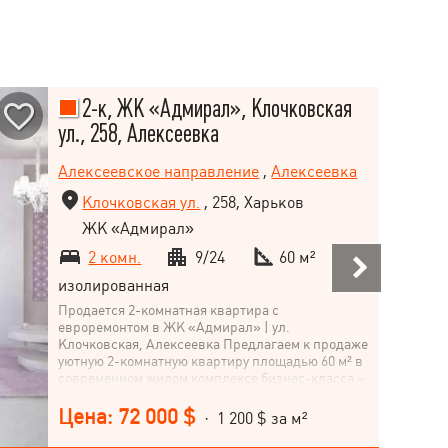
2-к, ЖК «Адмирал», Клочковская
ул., 258, Алексеевка
Алексеевское направление
,
Алексеевка
Клочковская ул.
, 258, Харьков
ЖК «Адмирал»
2 комн.
9/24
60 м²
изолированная
Продается 2-комнатная квартира с
евроремонтом в ЖК «Адмирал» | ул.
Клочковская, Алексеевка Предлагаем к продаже
уютную 2-комнатную квартиру площадью 60 м² в
современном жилом комплексе бизнес-класса –
ЖК «Адмирал», расположенный в спокойном
районе Алексеевка по ул. Клочковская.
Цена: 72 000 $
· 1 200 $ за м²
Основные характеристики: Этаж: 9 из 24 Общая
площадь: 60 м² Кухня-студия: 12 м² Планировка: