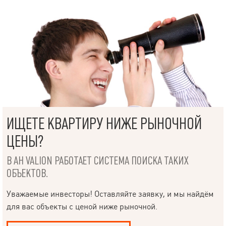
магазины, школы, детские сады; Удобная транспортная развязка
и близость к метро; Спальный район с развитой
инфраструктурой для комфортной жизни. Преимущества
Капитальный ремонт и индивидуальное отопление; Продается с
мебелью и техникой – готова к проживанию; Тихая и уютная
локация. Не упускайте возможность приобрести готовую
квартиру в новом доме! Чтобы организовать просмотр,
позвоните.
ИЩЕТЕ КВАРТИРУ НИЖЕ РЫНОЧНОЙ
ЦЕНЫ?
В АН VALION РАБОТАЕТ СИСТЕМА ПОИСКА ТАКИХ
ОБЪЕКТОВ.
Уважаемые инвесторы! Оставляйте заявку, и мы найдём
для вас объекты с ценой ниже рыночной.