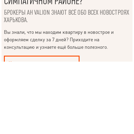
СИМПАТИЧНОМ РАЙОНЕ?
БРОКЕРЫ АН VALION ЗНАЮТ ВСЁ ОБО ВСЕХ НОВОСТРОЯХ
ХАРЬКОВА.
Язык
Вы знали, что мы находим квартиру в новострое и
оформляем сделку за 7 дней? Приходите на
© 2019 – 2026 Valion real estate. Все права защищены.
консультацию и узнаете ещё больше полезного.
Plektan
— WEB-интегрированные системы управления риелторскими
компаниями
Купить квартиру в новострое