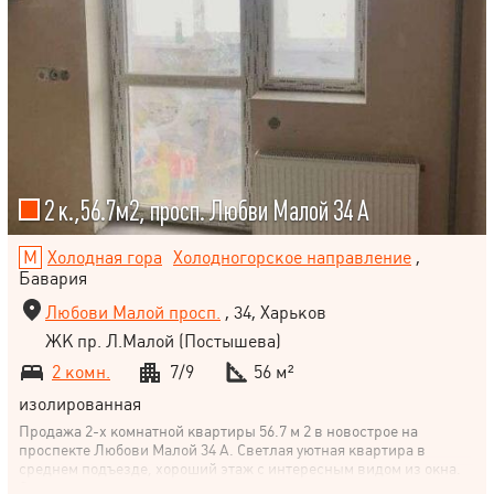
2 к.,56.7м2, просп. Любви Малой 34 А
Холодная гора
Холодногорское направление
,
Бавария
Любови Малой просп.
, 34, Харьков
ЖК пр. Л.Малой (Постышева)
2 комн.
7/9
56 м²
изолированная
Продажа 2-х комнатной квартиры 56.7 м 2 в новострое на
проспекте Любови Малой 34 А. Светлая уютная квартира в
среднем подъезде, хороший этаж с интересным видом из окна.
Состояние ремонта- под чистовую отделку: стены штукатурка +