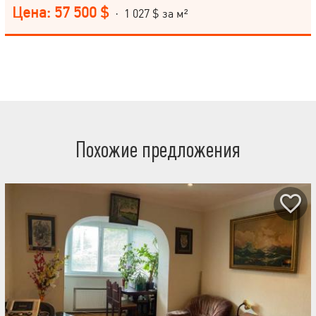
шпаклевка (под покраску или обои) ; пол заливка под кварц-
Цена: 57 500 $
· 1 027 $ за м²
виниловую плитку (плитка и клей в наличии) - санузел
совмещен, выложен керамической плиткой (стены + пол) ;на
кухне плиткой выложена рабочая поверхность стены - потолок в
комнатах с коробами (было намерение сделать светодиодную
подсветку так, чтобы ленты не было видно) - окна WINBAU
(двухкамерные, в зале двустворчатые, с газом, тонировкой,
режимом микропроветривания, с качественной фурнитурой и
подоконниками) ;окнами от Жилстроя застеклена лоджия -
проводка ШВВП Одесса (розетки 3х2.5, свет 2х1.5)
Похожие предложения