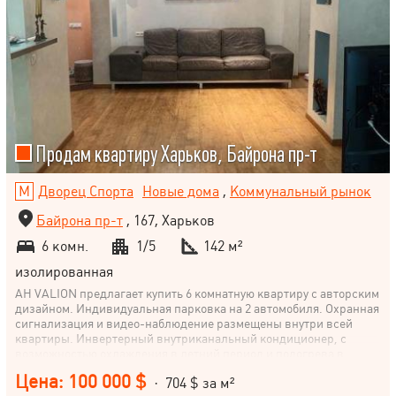
Продам квартиру Харьков, Байрона пр-т
Дворец Спорта
Новые дома
,
Коммунальный рынок
Байрона пр-т
, 167, Харьков
6 комн.
1/5
142 м²
изолированная
АН VALION предлагает купить 6 комнатную квартиру с авторским
дизайном. Индивидуальная парковка на 2 автомобиля. Охранная
сигнализация и видео-наблюдение размещены внутри всей
квартиры. Инвертерный внутриканальный кондиционер, с
возможностью охлаждения в летний период и подогрева в
зимний период. Во всей квартире разведен теплый пол от
Цена: 100 000 $
· 704 $ за м²
центрального отопления. Коридор: пол керамогранит,