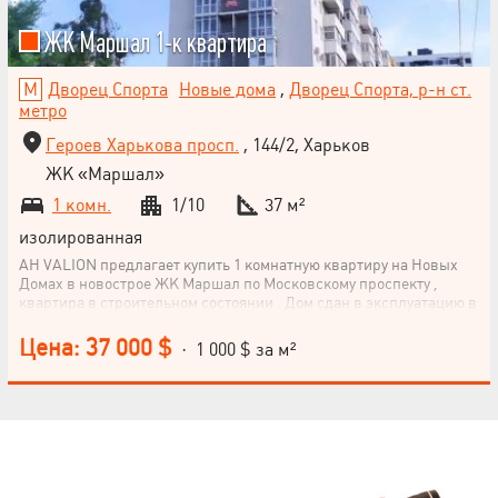
диван, большой рабочий стол с вместительными полками над
ним, дизайнерская стойка под тв.
ЖК Маршал 1-к квартира
Дворец Спорта
Новые дома
,
Дворец Спорта, р-н ст.
метро
Героев Харькова просп.
, 144/2, Харьков
ЖК «Маршал»
1 комн.
1/10
37 м²
изолированная
АН VALION предлагает купить 1 комнатную квартиру на Новых
Домах в новострое ЖК Маршал по Московскому проспекту ,
квартира в строительном состоянии . Дом сдан в эксплуатацию в
2018 году . Квартиры все куплены , люди живут.
Цена: 37 000 $
· 1 000 $ за м²
НАПИСАТЬ
РУКОВОДИТЕЛЮ