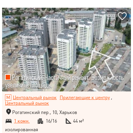
Рогатинский. Частичньій ремонт. Возможность
увеличить площадь.
Центральный рынок
Прилегающие к центру
,
Центральный рынок
Рогатинский пер., 10, Харьков
1 комн.
16/16
44 м²
изолированная