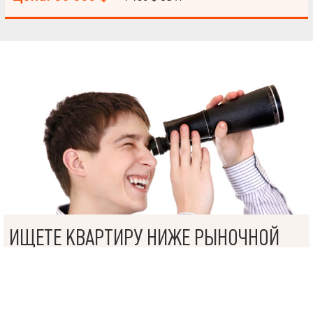
возможность увеличить площадь квартиры в два раза,
посредством выкупа тех.этажа (соседи уже так сделали). Дом уже
сдан и заселён.
НАПИСАТЬ
РУКОВОДИТЕЛЮ
Язык
© 2019 – 2026 Valion real estate. Все права защищены.
Plektan
— WEB-интегрированные системы управления риелторскими
ИЩЕТЕ КВАРТИРУ НИЖЕ РЫНОЧНОЙ
компаниями
ЦЕНЫ?
В АН VALION РАБОТАЕТ СИСТЕМА ПОИСКА ТАКИХ
ОБЪЕКТОВ.