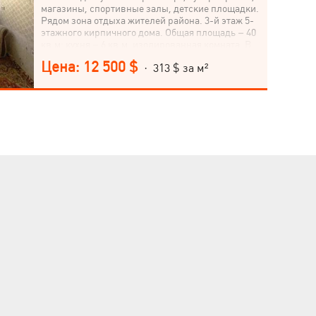
магазины, спортивные залы, детские площадки.
Рядом зона отдыха жителей района. 3-й этаж 5-
этажного кирпичного дома. Общая площадь – 40
кв.м: кухня – 6 кв.м, изолированная комната. В
квартире жилое состояние – обои, выровненные
Цена: 12 500 $
· 313 $ за м²
потолки, установлена бронированная дверь,
душевая. В помещении остается мебель: два
дивана, стенка, бойлер, стиральная машина,
холодильник, микроволновка, экономные
коммунальные.