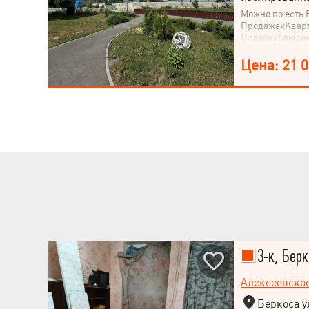
Можно по есть 
ПродажакКварт
Видеонаблюдени
Алексеевки Ря
"Аркада и Ариз
Цена: 21 
Квартира наход
доме. Есть два
47.1 м² Под ре
спортивные пло
отдыха и барбе
транспортной о
Алексеевская и
бомбоубежище!
3-к, Берк
Алексеевско
Беркоса ул