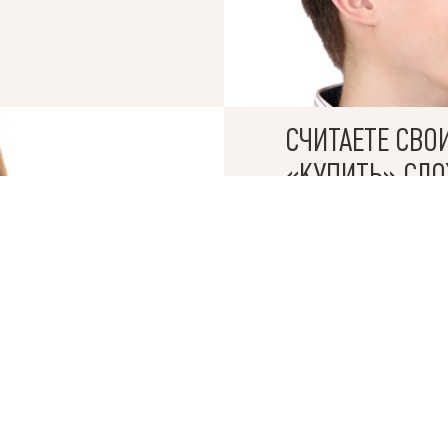
СЧИТАЕТЕ СВО
© 2019 – 2026 Valion real estate. Все права защищены.
ktan
— WEB-интегрированные системы управления риелторскими компани
«КУПИТЬ» СЛ
БРОКЕРЫ АН VALION 
СДЕЛКИ В ОДИН ДЕН
Мы гарантируем проз
оперативное оформле
от работы с нами.
Продать, чтобы ку