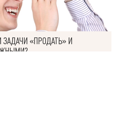
Язык
И ЗАДАЧИ «ПРОДАТЬ» И
ями
ОЖНЫМИ?
НЕ ТОЛЬКО РЕШАТ ИХ, НО И ПРОВЕДУТ ОБЕ
Ь.
рачные предсказуемые бюджеты,
ние обеих сделок и максимальный комфорт
пить