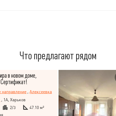
Что предлагают рядом
ира в новом доме,
 Сертификат!
е направление
,
Алексеевка
.
, 1А, Харьков
2/3
47.10 м²
ая