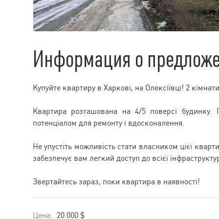
Информация о предлож
Купуйте квартиру в Харкові, на Олексіївці! 2 кімнати
Квартира розташована на 4/5 поверсі будинку.
потенціалом для ремонту і вдосконалення.
Не упустіть можливість стати власником цієї кварт
забезпечує вам легкий доступ до всієї інфраструктур
Звертайтесь зараз, поки квартира в наявності!
Цена:
20 000 $