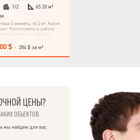
1/2
65.20 м²
ая
ира 3 комнаты, 65.2 м², Кухня
емонт. Расположена в районе
улице Беркоса, г. Харьков.
ится на первом этаже
ома. Купили новые
500 $
· 284 $ за м²
овые окна, узаконенный гараж,
домовый участок. Не упускайте
иобрести эту квартиру!
прямо сейчас для подробной
 организации обзора.
ОЧНОЙ ЦЕНЫ?
ТАКИХ ОБЪЕКТОВ.
и мы найдём для вас