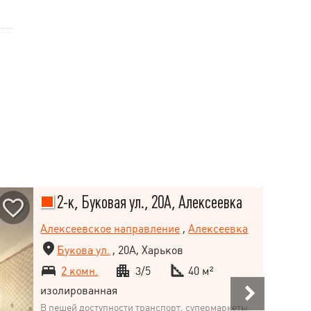
2-к, Буковая ул., 20А, Алексеевка
Алексеевское направление
,
Алексеевка
Букова ул.
, 20А, Харьков
2 комн.
3/5
40 м²
изолированная
В пешей доступности транспорт, супермаркеты,