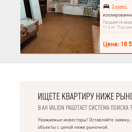
3 комн.
изолированн
Продаётся кварт
11.6 м². Под р
Сортировка, по 
Квартира наход
двухэтажного д
Цена: 18 
металлопластик
хлев, есть при
возможности пр
Позвоните нам 
консультации и
ИЩЕТЕ КВАРТИРУ НИЖЕ РЫН
В АН VALION РАБОТАЕТ СИСТЕМА ПОИСКА 
Уважаемые инвесторы! Оставляйте заявку, 
объекты с ценой ниже рыночной.