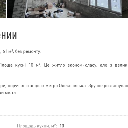
ении
, 61 м², без ремонту.
 Площа кухні 10 м². Це житло економ-класу, але з вели
ири, поруч зі станцією метро Олексіївська. Зручне розташува
и міста.
Площадь кухни, м²:
10