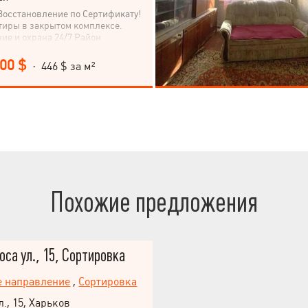
Восстановление по Сертификату!
иры в закрытом комплексе.
е и охрана 24/7 Район
дом развлекательный комплекс
она", городской пляж, парк.
000 $
· 446 $ за м²
ится на 2-м этаже в 3-х этажном
 балкона, застеклены. Площадь
монт На территории есть детские и
щадки, парковка, фонтан, зоны
кю. Дом давно сдан и заселен. До
становки 300 метров. До метро
 23 Августа 3км Дом утеплен, есть
Похожие предложения
оса ул., 15, Сортировка
е направление
,
Сортировка
., 15, Харьков