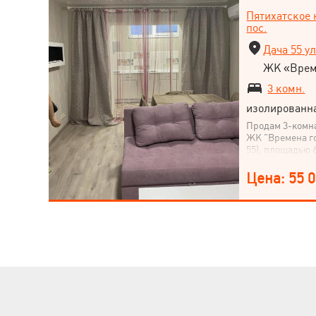
пос.
Пятихатское
пос.
Дача 55 ул
ЖК «Врем
3 комн.
изолированн
Продам 3-комна
ЖК "Времена го
55), площадью 
Квартира наход
Харькова Спеши
Цена: 55 
замечательной
сейчас для под
организации п