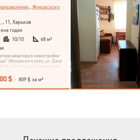
 направление
,
Жуковского
.
, 11, Харьков
ена года»
10/10
68 м²
ая
тную квартиру в новостройке
да" (Жуковского село, ул. Дача
68 м² с капитальным ремонтом.
ится в спальном районе
те стать владельцем этой
000 $
· 809 $ за м²
 квартиры! Позвоните нам прямо
робной консультации и
росмотра.