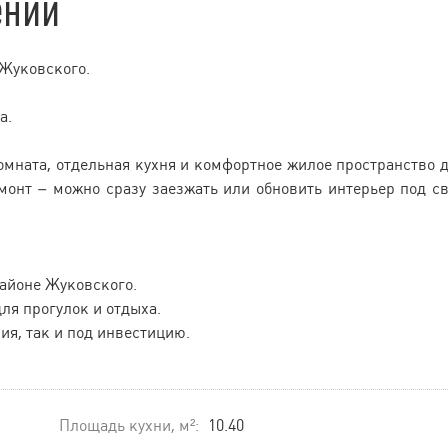
ении
 Жуковского.
а.
омната, отдельная кухня и комфортное жилое пространство 
онт – можно сразу заезжать или обновить интерьер под с
айоне Жуковского.
ля прогулок и отдыха.
я, так и под инвестицию.
Площадь кухни, м²:
10.40