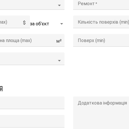
Ремонт
max)
Кількість поверхів (min
$
на площа (max)
Поверх (min)
м²
я
Додаткова інформація