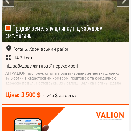
Продам земельну ділянку під забудову
смт.Рогань
Рогань, Харківський район
14.30 сот.
під забудову житлової нерухомості
АН VALION пропонує купити приватизовану земельну ділянку
14,3 сотки з кадастровим номером, поштовою та юридичною
адресою по вул. Ростовська, 35 у селищі Велика Рогань. Вдале
місце розташування, рівний ландшафт з гарним видом на Харків
і нове котеджне селище, хороша транспортна розв'язка,
Ціна: 3 500 $
· 245 $ за сотку
близькість міста (до метро Індустріальна 10 хвилин), в пішій
доступності ліцей, поліклініка, школа, дитсадок, ринок,
магазини - все це робить нашу ділянку привабливою для
покупки. Не пропустіть шанс побудувати будинок своєї мрії!
Телефонуйте! Записуйтесь на перегляд.